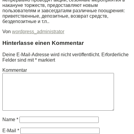
накануне торжеств, предоставляют новым
пользователям и завсегдатаям различные поощрения:
приветственные, депозитные, возврат средств,
бездепозитные и т.п..
Von
wordpress_administrator
Hinterlasse einen Kommentar
Deine E-Mail-Adresse wird nicht veröffentlicht.
Erforderliche
Felder sind mit
*
markiert
Kommentar
Name
*
E-Mail
*