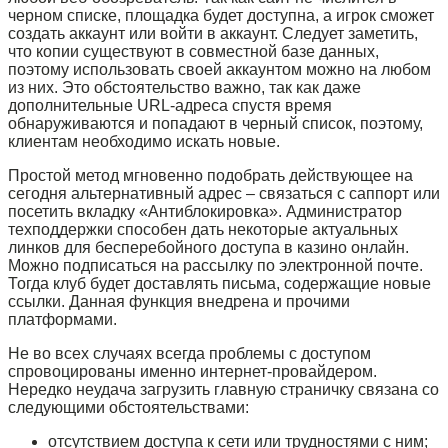
черном списке, площадка будет доступна, а игрок сможет
создать аккаунт или войти в аккаунт. Следует заметить,
что копии существуют в совместной базе данных,
поэтому использовать своей аккаунтом можно на любом
из них. Это обстоятельство важно, так как даже
дополнительные URL-адреса спустя время
обнаруживаются и попадают в черный список, поэтому,
клиентам необходимо искать новые.
Простой метод мгновенно подобрать действующее на
сегодня альтернативный адрес – связаться с саппорт или
посетить вкладку «Антиблокировка». Администратор
техподдержки способен дать некоторые актуальных
линков для бесперебойного доступа в казино онлайн.
Можно подписаться на рассылку по электронной почте.
Тогда клуб будет доставлять письма, содержащие новые
ссылки. Данная функция внедрена и прочими
платформами.
Не во всех случаях всегда проблемы с доступом
спровоцированы именно интернет-провайдером.
Нередко неудача загрузить главную страничку связана со
следующими обстоятельствами:
отсутствием доступа к сети или трудностями с ним;