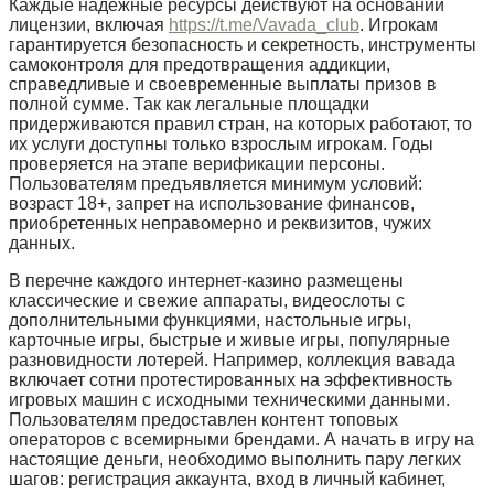
Каждые надежные ресурсы действуют на основании
лицензии, включая
https://t.me/Vavada_club
. Игрокам
гарантируется безопасность и секретность, инструменты
самоконтроля для предотвращения аддикции,
справедливые и своевременные выплаты призов в
полной сумме. Так как легальные площадки
придерживаются правил стран, на которых работают, то
их услуги доступны только взрослым игрокам. Годы
проверяется на этапе верификации персоны.
Пользователям предъявляется минимум условий:
возраст 18+, запрет на использование финансов,
приобретенных неправомерно и реквизитов, чужих
данных.
В перечне каждого интернет-казино размещены
классические и свежие аппараты, видеослоты с
дополнительными функциями, настольные игры,
карточные игры, быстрые и живые игры, популярные
разновидности лотерей. Например, коллекция вавада
включает сотни протестированных на эффективность
игровых машин с исходными техническими данными.
Пользователям предоставлен контент топовых
операторов с всемирными брендами. А начать в игру на
настоящие деньги, необходимо выполнить пару легких
шагов: регистрация аккаунта, вход в личный кабинет,