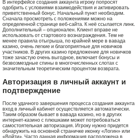
В интерфейсе создания аккаунта игроку попросят
одобрить с условиями взаимодействия и активировать
приветственный бонус. Начальный пункт необходим.
Сначала просмотреть с положениями можно на
определенной странице веб-сайта. К неё ссылается линк.
Дополнительный – опционален. Клиент вправе не
использовать от стартового вознаграждения. Тем не
менее правила отыгрыша, по крайней мере в вавада
казино, очень легкие и благоприятные для новичков
участников. В других казино предложение для новичков
тоже зачастую очень выгодное, включает бонусы и
безвозмездные спины в многочисленных слотах с
значительным теоретическим процентом возврата.
Авторизация в личный аккаунт и
подтверждение
После удачного завершения процесса создания аккаунта
вход в личный кабинет осуществляется автоматически.
Таким образом бывает в вавада казино, но в других
интернет-казино с плюшками может потребоваться
самостоятельная авторизация. Игроку нужно придется
обнаружить на основной страничке иконку «Логин» или
«Войти». Часто данная информация расположена в