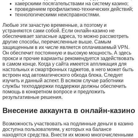
хакерскими посягательствами на систему казино;
проведением профилактико-технических действий;
технологическими неисправностями.
Любые эти зачастую временные, а поэтому и
устраняются сами собой. Если онлайн-казино не
обеспечивает запасные адреса, то можно рассмотреть
другие способы, перечисленные выше. Самым
защищенным в их числе является оплачиваемый VPN.
Он обеспечит постоянную и высокую мощность. А здесь
прокси и прочие варианты рекомендуется задействовать
в самом конце. Когда у сайта имеется аппликация для
настольных и смартфонных гаджетов, в него может быть
встроен код автоматического обхода блока. Следует
изучить и данный аспект. В всяком случае работники
службы техподдержки поддержки должны обеспечить
помощь в конкретном вопросе и предложить
результативные решения.
Внесение аккаунта в онлайн-казино
Возможность участвовать на подлинные деньги в казино
доступна пользователям, у которых на балансе
находятся средства. Внести их можно многочисленными