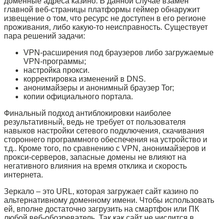
доменные адреса казино. В данной случае взамен
главной веб-страницы платформы геймер обнаружит
извещение о том, что ресурс не доступен в его регионе
проживания, либо какую-то неисправность. Существует
пара решений задачи:
VPN-расширения под браузеров либо загружаемые
VPN-программы;
настройка прокси.
корректировка изменений в DNS.
анонимайзеры и анонимный браузер Tor;
копии официального портала.
Финальный подход антиблокировки наиболее
результативный, ведь не требует от пользователя
навыков настройки сетевого подключения, скачивания
стороннего программного обеспечения на устройство и
т.д.. Кроме того, по сравнению с VPN, анонимайзеров и
прокси-серверов, запасные домены не влияют на
негативного влияния на время отклика и скорость
интернета.
Зеркало – это URL, которая загружает сайт казино по
альтернативному доменному имени. Чтобы использовать
ей, вполне достаточно загрузить на смартфон или ПК
любой веб-обозреватель. Так как сайт не числится в