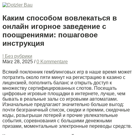
Каким способом вовлекаться в
онлайн игорное заведение с
поощрениями: пошаговое
инструкция
! Без рубрики
März 28, 2025
/
0 Kommentare
Всякий поклонник гемблинговых игр в наше время может
потратить около пяти минут на регистрацию в казино с
лицензией, пополнить баланс и открыть доступ к
множеству сертифицированных слотов. Посещать
цифровые игровые площадки в интернете, лучше, чем
бывать в реальные залы со игровыми автоматами.
Изначальные предлагают значительно больше выгод:
почти безграничный список, скидки и премии, скидочные
коды, розыгрыши лотерей и прочие увлекательные
события, соревнования с большими денежными
призами, моментальные электронные переводы средств.