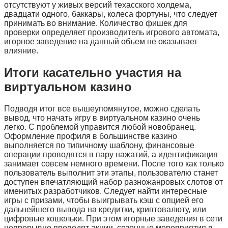
отсутствуют у живых версий техасского холдема,
двадцати одного, баккары, колеса фортуны, что следует
принимать во внимание. Количество фишек для
проверки определяет производитель игрового автомата,
игорное заведение на данный объем не оказывает
влияние.
Итоги касательно участия на
виртуальном казино
Подводя итог все вышеупомянутое, можно сделать
вывод, что начать игру в виртуальном казино очень
легко. С проблемой управится любой новобранец.
Оформление профиля в большинстве казино
выполняется по типичному шаблону, финансовые
операции проводятся в пару нажатий, а идентификация
занимает совсем немного времени. После того как только
пользователь выполнит эти этапы, пользователю станет
доступен впечатляющий набор разножанровых слотов от
именитых разработчиков. Следует найти интересные
игры с призами, чтобы выигрывать кэш с опцией его
дальнейшего вывода на кредитки, криптовалюту, или
цифровые кошельки. При этом игорные заведения в сети
непрерывно проводят акции, сезонные мероприятия в