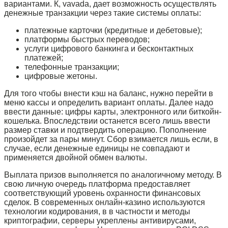
вариантами. К, vavada, дает возможность осуществлять
денежные транзакции через такие системы оплаты:
платежные карточки (кредитные и дебетовые);
платформы быстрых переводов;
услуги цифрового банкинга и бесконтактных
платежей;
телефонные транзакции;
цифровые жетоны.
Для того чтобы внести кэш на баланс, нужно перейти в
меню кассы и определить вариант оплаты. Далее надо
ввести данные: цифры карты, электронного или биткойн-
кошелька. Впоследствии останется всего лишь ввести
размер ставки и подтвердить операцию. Пополнение
произойдет за пары минут. Сбор взимается лишь если, в
случае, если денежные единицы не совпадают и
применяется двойной обмен валюты.
Выплата призов выполняется по аналогичному методу. В
свою личную очередь платформа предоставляет
соответствующий уровень охранности финансовых
сделок. В современных онлайн-казино используются
технологии кодирования, в в частности и методы
криптографии, серверы укреплены антивирусами,