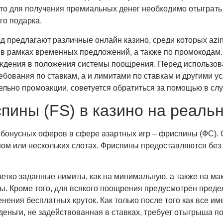
то для получения премиальных денег необходимо отыграть 
о подарка.
ад предлагают различные онлайн казино, среди которых az
в рамках временных предложений, а также по промокодам
ждения в положения системы поощрения. Перед использо
бования по ставкам, а и лимитами по ставкам и другими ус
тельно промоакции, советуется обратиться за помощью в сл
пины (FS) в казино на реаль
 бонусных оферов в сфере азартных игр – фриспины (ФС).
ном или нескольких слотах. Фриспины предоставляются без
тко заданные лимиты, как на минимальную, а также на мак
ы. Кроме того, для всякого поощрения предусмотрен преде
нения бесплатных круток. Как только после того как все
деньги, не задействованная в ставках, требует отыгрыша 