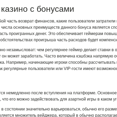
 казино с бонусами
ой часть возврат финансов, какие пользователи затратили 
 числа основных преимуществ данного бонуса является сп
часть проигранных денег. Это обеспечивает геймерам повы
 обстоятельствах проигрыша часть расходов будет компенс
но незамысловат: чем регулярнее геймер делает ставки в 
т он может заработать. Часто величина кэшбэка напрямую
ока. Например, начинающие игроки способны рассчитывать 
ак регулярные пользователи или VIP-гости имеют возможнос
тся немедленно после вступления на платформе. Основное
, что его можно задействовать для азартной игры в каком у
в состоянии значительно варьироваться, обычно его разме
ляется множитель вейджера, который в обычно располагает