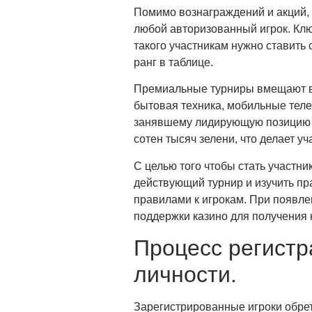
Помимо вознаграждений и акций,
любой авторизованный игрок. Клю
такого участникам нужно ставить 
ранг в таблице.
Премиальные турниры вмещают в 
бытовая техника, мобильные телеф
занявшему лидирующую позицию в 
сотен тысяч зелени, что делает 
С целью того чтобы стать участн
действующий турнир и изучить пр
правилами к игрокам. При появле
поддержки казино для получения
Процесс регистр
личности.
Зарегистрированные игроки обрета