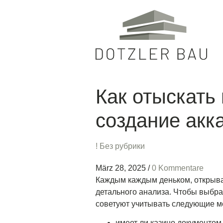
Как отыскать
создание акк
! Без рубрики
März 28, 2025
/
0 Kommentare
Каждым каждым деньком, открыва
детального анализа. Чтобы выбра
советуют учитывать следующие м
имеет ли казино документом,