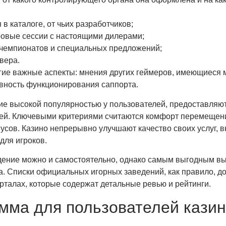
 в каталоге, от чьих разработчиков;
ровые сессии с настоящими дилерами;
 чемпионатов и специальных предложений;
вера.
ругие важные аспекты: мнения других геймеров, имеющиеся 
ивность функционирования саппорта.
е высокой популярностью у пользователей, предоставляю
лей. Ключевыми критериями считаются комфорт перемещени
нусов. Казино непрерывно улучшают качество своих услуг,
для игроков.
дение можно и самостоятельно, однако самым выгодным вы
а. Списки официальных игорных заведений, как правило, д
талах, которые содержат детальные ревью и рейтинги.
мма для пользователей кази