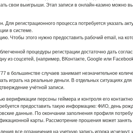
ать свои выигрыши. Этап записи в онлайн-казино можно в
. Для регистрационного процесса потребуется указать ак
ции в системе.
ию. Чтобы этого нужно предоставить рабочий email, на кот
облегченной процедуры регистрации достаточно дать согла
у из соцсетей, (например, ВКонтакте, Google или Facebook)
777 в большинстве случаев занимает незначительное количе
ать играть на реальные деньги. В отдельных ситуациях для
дтверждение учётной записи.
ью верификации персоны геймера и контроля его контактн
ребуется предоставить такую информацию: ФИО, день рожде
овские данные. По окончании заполнения профиля потребу
фикационной карты. Рассмотрение прошения может занять 
ния все ограничения на учетную запись игрока исчезнут, и