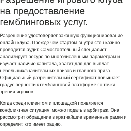
на предоставление
гемблинговых услуг.
Разрешение удостоверяет законную функционирование
онлайн-клуба. Прежде чем стартом внутри стен казино
проводится аудит. Самостоятельный специалист
анализирует ресурс по многочисленным параметрам и
изучает наличие капитала, хватит для для выплат
небольших/значительных призов и главного приза.
Официальный разрешительный сертификат повышает
градус верности к гемблинговой платформе со точки
зрения игроков.
Когда среди клиентом и площадкой появляется
конфликтная ситуация, можно подать в арбитраж. Она
рассмотрит обращение в кратчайшие временные рамки и
определит, кто имеет рацию.