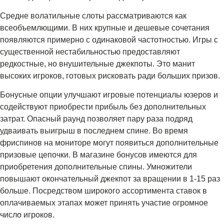
Средне волатильные слоты рассматриваются как
всеобъемлющими. В них крупные и дешевые сочетания
появляются примерно с одинаковой частотностью. Игры с
существенной нестабильностью предоставляют
редкостные, но внушительные джекпоты. Это манит
высоких игроков, готовых рисковать ради больших призов.
Бонусные опции улучшают игровые потенциалы юзеров и
содействуют приобрести прибыль без дополнительных
затрат. Опасный раунд позволяет пару раза подряд
удваивать выигрыш в последнем спине. Во время
фриспинов на мониторе могут появиться дополнительные
призовые цепочки. В магазине бонусов имеются для
приобретения дополнительные спины. Умножители
повышают окончательный джекпот за вращении в 1-15 раз
больше. Посредством широкого ассортимента ставок в
оплачиваемых этапах может принять участие огромное
число игроков.