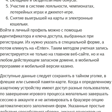
Вкладные и бездепозитные бонусы.
Участие в системе лояльности, чемпионатах,
лотерейных играх и джекпот-игре.
Снятие выигрышей на карты и электронные
кошельки.
Войти в личный профиль можно с помощью
идентификатора и ключа доступа, выбранных при
регистрации. Их нужно указать в специальной форме, а
потом кликнуть на «Enter». Таким методом учетная запись
регистрируется не только на главном веб-сайте, но и на
любом действующем запасном домене, в мобильной
программе и мобильной версии казино.
Доступные данные следует сохранять в тайном уголке, в
флешке или съемной памяти-карте. Когда к определенному
азартному устройству имеют доступ разные пользователи,
по завершении игрового процесса желательно завершать
сессию в аккаунте и не активировать в браузере опцию
автоматического заполнения форм. Указанные простые
действия способствуют уберечь аккаунт относительно