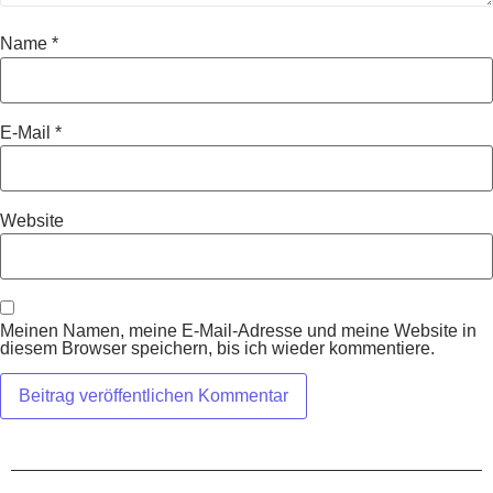
Name
*
E-Mail
*
Website
Meinen Namen, meine E-Mail-Adresse und meine Website in
diesem Browser speichern, bis ich wieder kommentiere.