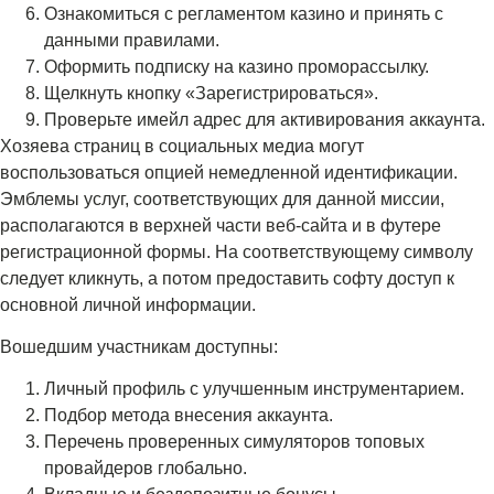
Ознакомиться с регламентом казино и принять с
данными правилами.
Оформить подписку на казино проморассылку.
Щелкнуть кнопку «Зарегистрироваться».
Проверьте имейл адрес для активирования аккаунта.
Хозяева страниц в социальных медиа могут
воспользоваться опцией немедленной идентификации.
Эмблемы услуг, соответствующих для данной миссии,
располагаются в верхней части веб-сайта и в футере
регистрационной формы. На соответствующему символу
следует кликнуть, а потом предоставить софту доступ к
основной личной информации.
Вошедшим участникам доступны:
Личный профиль с улучшенным инструментарием.
Подбор метода внесения аккаунта.
Перечень проверенных симуляторов топовых
провайдеров глобально.