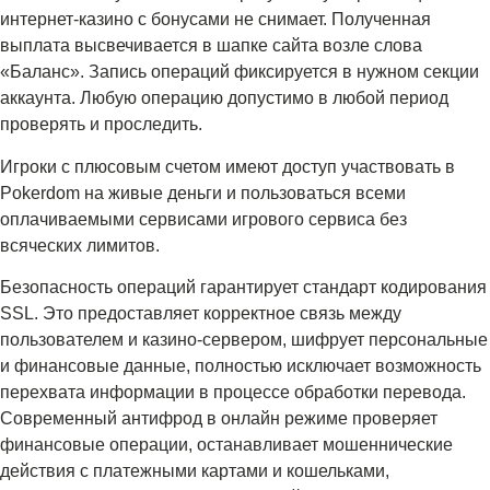
интернет-казино с бонусами не снимает. Полученная
выплата высвечивается в шапке сайта возле слова
«Баланс». Запись операций фиксируется в нужном секции
аккаунта. Любую операцию допустимо в любой период
проверять и проследить.
Игроки с плюсовым счетом имеют доступ участвовать в
Pokerdom на живые деньги и пользоваться всеми
оплачиваемыми сервисами игрового сервиса без
всяческих лимитов.
Безопасность операций гарантирует стандарт кодирования
SSL. Это предоставляет корректное связь между
пользователем и казино-сервером, шифрует персональные
и финансовые данные, полностью исключает возможность
перехвата информации в процессе обработки перевода.
Современный антифрод в онлайн режиме проверяет
финансовые операции, останавливает мошеннические
действия с платежными картами и кошельками,