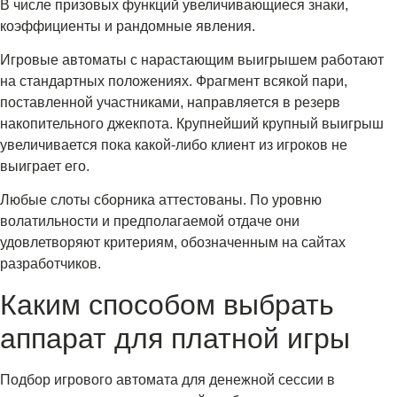
В числе призовых функций увеличивающиеся знаки,
коэффициенты и рандомные явления.
Игровые автоматы с нарастающим выигрышем работают
на стандартных положениях. Фрагмент всякой пари,
поставленной участниками, направляется в резерв
накопительного джекпота. Крупнейший крупный выигрыш
увеличивается пока какой-либо клиент из игроков не
выиграет его.
Любые слоты сборника аттестованы. По уровню
волатильности и предполагаемой отдаче они
удовлетворяют критериям, обозначенным на сайтах
разработчиков.
Каким способом выбрать
аппарат для платной игры
Подбор игрового автомата для денежной сессии в