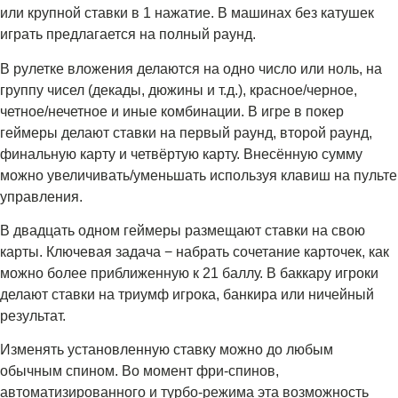
или крупной ставки в 1 нажатие. В машинах без катушек
играть предлагается на полный раунд.
В рулетке вложения делаются на одно число или ноль, на
группу чисел (декады, дюжины и т.д.), красное/черное,
четное/нечетное и иные комбинации. В игре в покер
геймеры делают ставки на первый раунд, второй раунд,
финальную карту и четвёртую карту. Внесённую сумму
можно увеличивать/уменьшать используя клавиш на пульте
управления.
В двадцать одном геймеры размещают ставки на свою
карты. Ключевая задача − набрать сочетание карточек, как
можно более приближенную к 21 баллу. В баккару игроки
делают ставки на триумф игрока, банкира или ничейный
результат.
Изменять установленную ставку можно до любым
обычным спином. Во момент фри-спинов,
автоматизированного и турбо-режима эта возможность