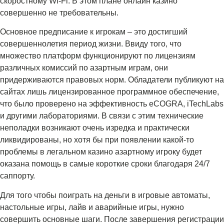
скоростному Wi-Fi. В этом плане онлайн казино
совершенно не требовательны.
Основное предписание к игрокам – это достигший
совершеннолетия период жизни. Ввиду того, что
множество платформ функционируют по лицензиям
различных комиссий по азартным играм, они
придерживаются правовых норм. Обладатели публикуют на
сайтах лишь лицензированное программное обеспечение,
что было проверено на эффективность eCOGRA, iTechLabs
и другими лабораториями. В связи с этим технические
неполадки возникают очень изредка и практически
ликвидированы, но хотя бы при появлении какой-то
проблемы в легальном казино азартному игроку будет
оказана помощь в самые короткие сроки благодаря 24/7
саппорту.
Для того чтобы поиграть на деньги в игровые автоматы,
настольные игры, лайв и аварийные игры, нужно
совершить основные шаги. После завершения регистрации