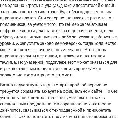
немедленно играть на удачу. Однако у посетителей онлайн-
зала такая перспектива точно будет благодаря тестовым
вариантам слотов. Они совершенно никак не разнятся от
подлинников, за учетом того, что геймер зарабатывает
цифровые деньги для ставок. Она ещё начисляется, если
образуются выигрышные сеты либо запускаются бонусные
уровни. А запустить заново демо-версию, тогда количество
монет вернется к значению по умолчанию. В тестовом
варианте открыты все опции, в включая и платежная
таблица. По указанной подоплёке этот может оказаться для
игроков отличным вариантом освоить правилами и
характеристиками игрового автомата.
Важно подчеркнуть, что для старта пробной версии не
требуется создавать аккаунт на официальном сайте. Но без
учетной записи пользователь не сумеет включаться в
специальных предложениях и соревнованиях, лотереях
джекпотов, связываться с техподдержкой и приобретать
бонусы. Так что потратить пару минуты вашего времени на