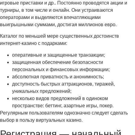
игровые приставки и др.. Постоянно проводятся акции и
турниры, в том числе и онлайн. Они устраиваются
операторами и выделяются впечатляющими
выигрышными суммами, достигая миллионов евро.
Каталог по меньшей мере существенных достоинств
интернет-казино с подарками:
оперативные и защищенные транзакции;
защищенная обеспечение безопасности
персональных и финансовых информации;
абсолютная приватность и анонимность;
доступность быстрых аттракционов, тиражей,
уникальных предложений;
несколько видов предложений в одиноком
пространстве: беттинг, азартные игры, покер.
Регулярным пользователям однозначно следует сделать
выбор в пользу виртуальных казино.
Регистрация — начальный