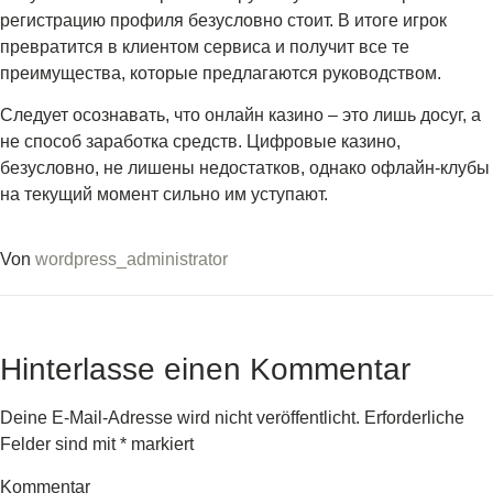
регистрацию профиля безусловно стоит. В итоге игрок
превратится в клиентом сервиса и получит все те
преимущества, которые предлагаются руководством.
Следует осознавать, что онлайн казино – это лишь досуг, а
не способ заработка средств. Цифровые казино,
безусловно, не лишены недостатков, однако офлайн-клубы
на текущий момент сильно им уступают.
Von
wordpress_administrator
Hinterlasse einen Kommentar
Deine E-Mail-Adresse wird nicht veröffentlicht.
Erforderliche
Felder sind mit
*
markiert
Kommentar