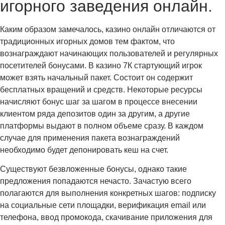
игорного заведения онлайн.
Каким образом замечалось, казино онлайн отличаются от
традиционных игорных домов тем фактом, что
вознаграждают начинающих пользователей и регулярных
посетителей бонусами. В казино 7К стартующий игрок
может взять начальный пакет. Состоит он содержит
бесплатных вращений и средств. Некоторые ресурсы
начисляют бонус шаг за шагом в процессе внесении
клиентом ряда депозитов один за другим, а другие
платформы выдают в полном объеме сразу. В каждом
случае для применения пакета вознаграждений
необходимо будет депонировать кеш на счет.
Существуют безвложенные бонусы, однако такие
предложения попадаются нечасто. Зачастую всего
полагаются для выполнения конкретных шагов: подписку
на социальные сети площадки, верификация email или
телефона, ввод промокода, скачивание приложения для