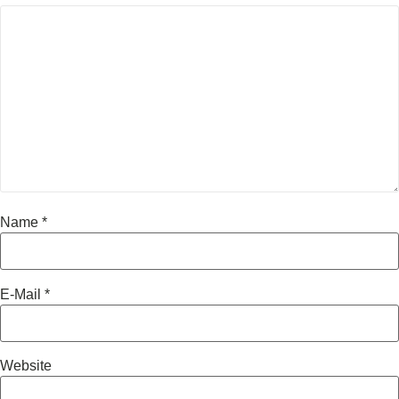
Name
*
E-Mail
*
Website