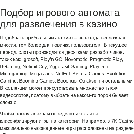
Подбор игрового автомата
для развлечения в казино
Подобрать прибыльный автомат – не всегда несложная
миссия, тем более для новичка пользователя. В текущее
период, слоты производятся десятками разработчиков,
таких как: Igrosoft, Play’n GO, Novomatic, Pragmatic Play,
BGaming, Nolimit City, Yggdrasil Gaming, Playtech,
Microgaming, Mega Jack, NetEnt, Belatra Games, Evolution
Gaming, Booming Games, Booongo, Quickspin и остальными.
В коллекции может присутствовать множество тысяч
видеослотов, поэтому выбрать на каком-то порой бывает
сложно.
Чтобы помочь юзерам определиться, сайты
классифицируют игры на категории. Например, в 7K Casino
максимально высокоценные игры расположены на разделе