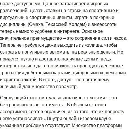
более доступными. Данное затрагивает и игровых
развлечений. Делать ставки на ставки на спортивные и
виртуальные спортивные ивенты, играть в покерные
дисциплины (Омаха, Техасский Холдем) и видеослоты
теперь намного удобнее в интернете. Основное
значительное преимущество – это сохранение сил и часов.
Теперь не требуется даже выходить из жилища, чтобы
сыграть в популярные автоматы на реальные деньги. Не
придется нужно и доставать наличные деньги, ведь
интернет-казино дают возможность проводить денежные
транзакции дебетовыми картами, цифровыми кошельками
и криптовалютой. В итоге, доступ – по-настоящему
значимый для множества параметр.
Следующий плюс виртуальных казино с слотами – это
безграничность ассортимента. В обычных казино
ассортимент слотов ограничен из-за того, что их попросту
негде устанавливать. Внутри онлайн игровом клубе
указанная проблема отсутствует. Множество платформы