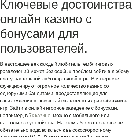
Ключевые достоинства
онлайн казино с
бонусами для
пользователей.
В настоящее век каждый любитель гемблинговых
развлечений может без особых проблем войти в любому
слоту, настольной либо карточной игре. В интернете
функционируют огромное количество казино со
однорукими бандитами, предоставляющие для
ознакомления игроков тайтлы именитых разработчиков
игр. Зайти в онлайн игорное заведение с бонусами,
например, в
7к казино
, можно с мобильного или
настольного устройства. На этом абсолютно вовсе не
обязательно подключаться к высокоскоростному