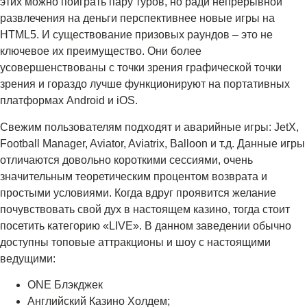
этих можно поиграть пару туров, но ради непрерывной
развлечения на деньги перспективнее новые игры на
HTML5. И существование призовых раундов – это не
ключевое их преимущество. Они более
усовершенствованы с точки зрения графической точки
зрения и гораздо лучше функционируют на портативных
платформах Android и iOS.
Свежим пользователям подходят и аварийные игры: JetX,
Football Manager, Aviator, Aviatrix, Balloon и т.д. Данные игры
отличаются довольно короткими сессиями, очень
значительным теоретическим процентом возврата и
простыми условиями. Когда вдруг проявится желание
почувствовать свой дух в настоящем казино, тогда стоит
посетить категорию «LIVE». В данном заведении обычно
доступны топовые аттракционы и шоу с настоящими
ведущими:
ONE Блэкджек
Английский Казино Холдем;