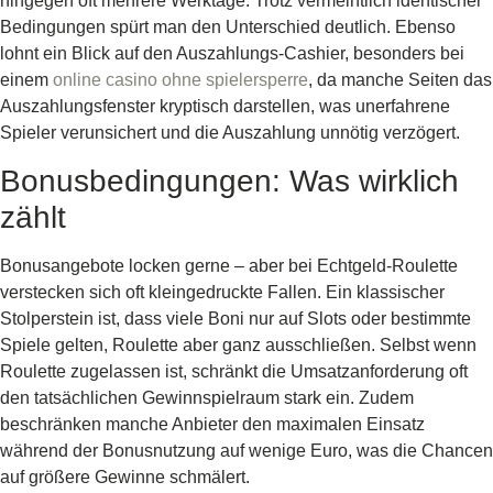
hingegen oft mehrere Werktage. Trotz vermeintlich identischer
Bedingungen spürt man den Unterschied deutlich. Ebenso
lohnt ein Blick auf den Auszahlungs-Cashier, besonders bei
einem
online casino ohne spielersperre
, da manche Seiten das
Auszahlungsfenster kryptisch darstellen, was unerfahrene
Spieler verunsichert und die Auszahlung unnötig verzögert.
Bonusbedingungen: Was wirklich
zählt
Bonusangebote locken gerne – aber bei Echtgeld-Roulette
verstecken sich oft kleingedruckte Fallen. Ein klassischer
Stolperstein ist, dass viele Boni nur auf Slots oder bestimmte
Spiele gelten, Roulette aber ganz ausschließen. Selbst wenn
Roulette zugelassen ist, schränkt die Umsatzanforderung oft
den tatsächlichen Gewinnspielraum stark ein. Zudem
beschränken manche Anbieter den maximalen Einsatz
während der Bonusnutzung auf wenige Euro, was die Chancen
auf größere Gewinne schmälert.