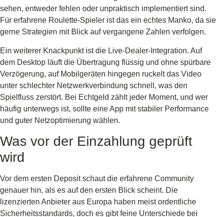
sehen, entweder fehlen oder unpraktisch implementiert sind.
Für erfahrene Roulette-Spieler ist das ein echtes Manko, da sie
gerne Strategien mit Blick auf vergangene Zahlen verfolgen.
Ein weiterer Knackpunkt ist die Live-Dealer-Integration. Auf
dem Desktop läuft die Übertragung flüssig und ohne spürbare
Verzögerung, auf Mobilgeräten hingegen ruckelt das Video
unter schlechter Netzwerkverbindung schnell, was den
Spielfluss zerstört. Bei Echtgeld zählt jeder Moment, und wer
häufig unterwegs ist, sollte eine App mit stabiler Performance
und guter Netzoptimierung wählen.
Was vor der Einzahlung geprüft
wird
Vor dem ersten Deposit schaut die erfahrene Community
genauer hin, als es auf den ersten Blick scheint. Die
lizenzierten Anbieter aus Europa haben meist ordentliche
Sicherheitsstandards, doch es gibt feine Unterschiede bei