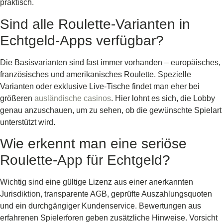
praktisch.
Sind alle Roulette-Varianten in
Echtgeld-Apps verfügbar?
Die Basisvarianten sind fast immer vorhanden – europäisches,
französisches und amerikanisches Roulette. Spezielle
Varianten oder exklusive Live-Tische findet man eher bei
größeren
ausländische casinos
. Hier lohnt es sich, die Lobby
genau anzuschauen, um zu sehen, ob die gewünschte Spielart
unterstützt wird.
Wie erkennt man eine seriöse
Roulette-App für Echtgeld?
Wichtig sind eine gültige Lizenz aus einer anerkannten
Jurisdiktion, transparente AGB, geprüfte Auszahlungsquoten
und ein durchgängiger Kundenservice. Bewertungen aus
erfahrenen Spielerforen geben zusätzliche Hinweise. Vorsicht