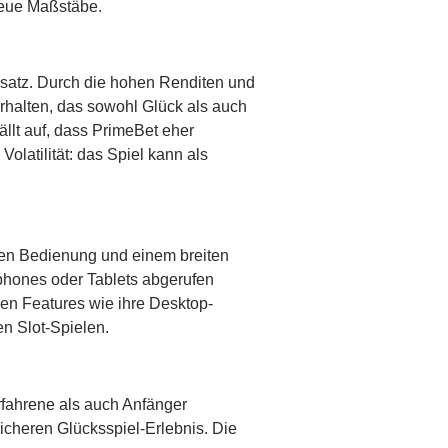
 neue Maßstäbe.
nsatz. Durch die hohen Renditen und
rhalten, das sowohl Glück als auch
ällt auf, dass PrimeBet eher
Volatilität: das Spiel kann als
chen Bedienung und einem breiten
phones oder Tablets abgerufen
hen Features wie ihre Desktop-
n Slot-Spielen.
fahrene als auch Anfänger
icheren Glücksspiel-Erlebnis. Die