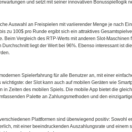
rerwartungen und setzt mit seiner innovativen Bonusspiellogik
eiche Auswahl an Freispielen mit variierender Menge je nach Ei
is zu 100$ pro Runde ergibt sich ein attraktives Gesamtspielve
lte. Beim Vergleich des RTP-Werts mit anderen Slot-Maschinen f
Durchschnitt liegt der Wert bei 96%. Ebenso interessant ist die 
rden.
modernen Spielerfahrung für alle Benutzer an, mit einer einfa
wichtigste: der Slot kann auch auf mobilen Geräten wie Smart
n in Zeiten des mobilen Spiels. Die mobile App bietet die gleic
 umfassenden Palette an Zahlungsmethoden und den einzigartige
erschiedenen Plattformen sind überwiegend positiv: Sowohl er
erlich, mit einer beeindruckenden Auszahlungsrate und einem s