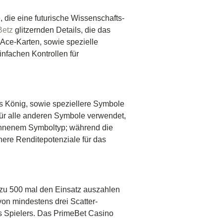
, die eine futurische Wissenschafts-
Betz
glitzernden Details, die das
Ace-Karten, sowie spezielle
infachen Kontrollen für
s König, sowie speziellere Symbole
für alle anderen Symbole verwendet,
wonnenem Symboltyp; während die
ere Renditepotenziale für das
 zu 500 mal den Einsatz auszahlen
on mindestens drei Scatter-
es Spielers. Das PrimeBet Casino