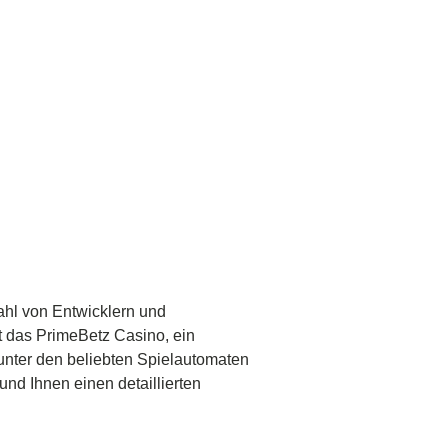
zahl von Entwicklern und
ist das PrimeBetz Casino, ein
runter den beliebten Spielautomaten
nd Ihnen einen detaillierten