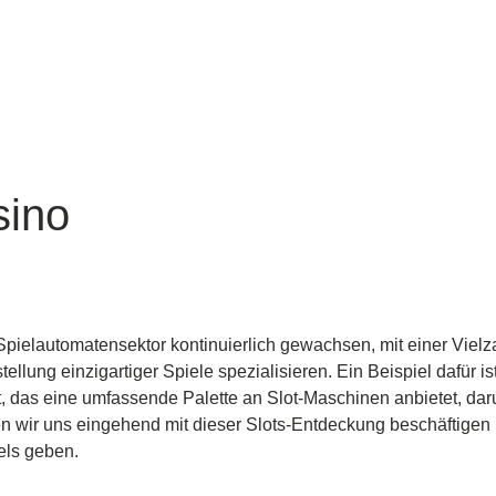
sino
e-Spielautomatensektor kontinuierlich gewachsen, mit einer Viel
tellung einzigartiger Spiele spezialisieren. Ein Beispiel dafür 
t, das eine umfassende Palette an Slot-Maschinen anbietet, da
en wir uns eingehend mit dieser Slots-Entdeckung beschäftigen u
els geben.