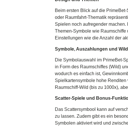
Beim ersten Blick auf die PrimeBet-S
oder Raumfahrt-Thematik repräsenti
Spielen noch aufregender machen. D
Themen-Symbole wie Raumschiffe und 
Einstellungen wie die Anzahl der ak
Symbole, Auszahlungen und Wil
Die Symbolauswahl im PrimeBet-Spie
in Form des Raumschiffes (Wild) un
wodurch es einfach ist, Gewinnkom
Spielkartensymbole hohe Renditen v
Raumschiff-Wild (bis zu 1000x), abe
Scatter-Spiele und Bonus-Funkti
Das Scattersymbool kann auf versch
zu lassen. Zudem gibt es ein beson
Symbolen aktiviert wird und zwisch