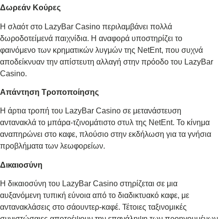
Δωρεάν Κούρες
Η σλαότ στο LazyBar Casino περιλαμβάνει πολλά
δωροδοτείμενά παιχνίδια. Η αναφορά υποστηρίζει το
φαινόμενο των κρηματικών λυγμών της NetEnt, που συχνά
αποδείκνυαν την απίστευτη αλλαγή στην πρόοδο του LazyBar
Casino.
Απάντηση Τροποποίησης
Η άρτια τροπή του LazyBar Casino σε μετανάστευση
αντανακλά το μπάρα-τζινομάτιστο στυλ της NetEnt. Το κίνημα
αναπηρώνει στο καφε, πλούσιο στην εκδήλωση για τα γνήσια
προβλήματα των λεωφορείων.
Δικαιοσύνη
Η δικαιοσύνη του LazyBar Casino στηρίζεται σε μια
αυξανόμενη τυπική εύνοια από το διαδικτυακό καφε, με
αντανακλάσεις στο σάουντερ-καφέ. Τέτοιες ταξινομικές
συνιστώσαιες αποτρέψουν την επανάληψη των προηγουμένων