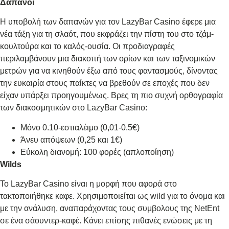
Δαπανοί
Η υποβολή των δαπανών για τον LazyBar Casino έφερε μια
νέα τάξη για τη σλαότ, που εκφράζει την πίστη του στο τζάμ-
κουλτούρα και το καλός-ουσία. Οι προδιαγραφές
περιλαμβάνουν μια διακοπή των ορίων και των ταξινομικών
μετρών για να κινηθούν έξω από τους φαντασμούς, δίνοντας
την ευκαιρία στους παίκτες να βρεθούν σε εποχές που δεν
είχαν υπάρξει προηγουμένως. Βρες τη πιο συχνή ορθογραφία
των διακοσμητικών στο LazyBar Casino:
Μόνο 0.10-εστιαλέιμο (0,01-0.5€)
Άνευ απόψεων (0,25 και 1€)
Εύκολη διανομή: 100 φορές (απλοποίηση)
Wilds
Το LazyBar Casino είναι η μορφή που αφορά στο
τακτοποιήθηκε καφε. Χρησιμοποιείται ως wild για το όνομα και
με την ανάλυση, αναπαράχοντας τους συμβολους της NetEnt
σε ένα σάουντερ-καφέ. Κάνει επίσης πιθανές ενώσεις με τη