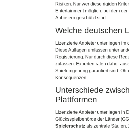
Risiken. Nur wer diese rigiden Kriter
Entertainment möglich, bei dem der 
Anbietern geschützt sind.
Welche deutschen Li
Lizenzierte Anbieter unterliegen i
Diese Auflagen umfassen unter an
Registrierung. Nur durch diese Regu
zulassen. Experten raten daher aussc
Spielumgebung garantiert sind. Ohn
Konsequenzen.
Unterschiede zwisch
Plattformen
Lizenzierte Anbieter unterliegen i
Glücksspielbehörde der Länder (GGL
Spielerschutz
als zentrale Säulen.