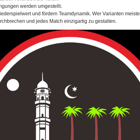
ngungen werden umgestellt.
derspielwert und fördern Teamdynamik. Wer Varianten meistert
chbrechen und jedes Match einzigartig zu gestalten.