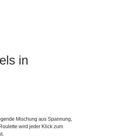
els in
ufregende Mischung aus Spannung,
Roulette wird jeder Klick zum
t.