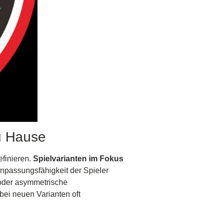
zu Hause
efinieren.
Spielvarianten im Fokus
npassungsfähigkeit der Spieler
s oder asymmetrische
 bei neuen Varianten oft