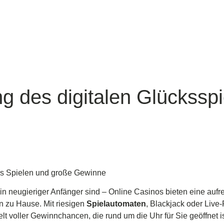
g des digitalen Glücksspi
res Spielen und große Gewinne
 ein neugieriger Anfänger sind – Online Casinos bieten eine a
n zu Hause. Mit riesigen
Spielautomaten
, Blackjack oder Live-
lt voller Gewinnchancen, die rund um die Uhr für Sie geöffnet is