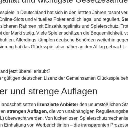
sspiels in Deutschland hat sich in den letzten Jahren rasant ve
nline-Slots und virtuelles Poker endlich legal und reguliert.
Se
sicheren Rahmen mit Einzahlungslimits und Spielerschutz. Trotz
 der Markt stetig. Viele Spieler schätzen die Bequemlichkeit, 
uhlen. Allerdings kämpfen deutsche Behörden weiterhin gegen 
isierung hat das Glücksspiel also näher an den Alltag gebrach
and jetzt überall erlaubt?
einer gültigen deutschen Lizenz der Gemeinsamen Glücksspielbeh
ter und strenge Auflagen
ellandschaft setzen
lizenzierte Anbieter
den unumstößlichen Stan
egen
strengen Auflagen
, die von unabhängigen Regulierungs
L) überwacht werden. Von lückenlosen Spielerschutzmechanis
kten Einhaltung von Werberichtlinien – die transparenten Prozes