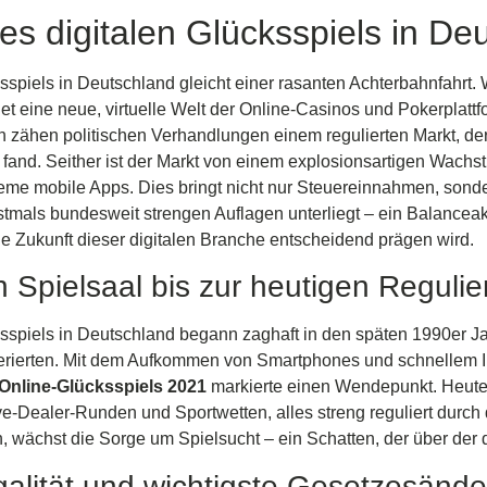
es digitalen Glücksspiels in De
sspiels in Deutschland gleicht einer rasanten Achterbahnfahrt. 
rnet eine neue, virtuelle Welt der Online-Casinos und Pokerplat
 zähen politischen Verhandlungen einem regulierten Markt, de
 fand. Seither ist der Markt von einem explosionsartigen Wachs
me mobile Apps. Dies bringt nicht nur Steuereinnahmen, sond
rstmals bundesweit strengen Auflagen unterliegt – ein Balance
die Zukunft dieser digitalen Branche entscheidend prägen wird.
n Spielsaal bis zur heutigen Reguli
sspiels in Deutschland begann zaghaft in den späten 1990er Ja
erierten. Mit dem Aufkommen von Smartphones und schnellem In
 Online-Glücksspiels 2021
markierte einen Wendepunkt. Heute 
Live-Dealer-Runden und Sportwetten, alles streng reguliert durc
 wächst die Sorge um Spielsucht – ein Schatten, der über der d
galität und wichtigste Gesetzesänd