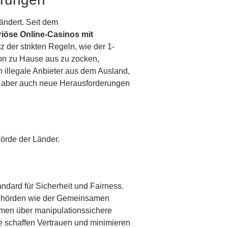
rändert. Seit dem
riöse Online-Casinos mit
 der strikten Regeln, wie der 1-
von zu Hause aus zu zocken,
illegale Anbieter aus dem Ausland,
t – aber auch neue Herausforderungen
örde der Länder.
dard für Sicherheit und Fairness.
behörden wie der Gemeinsamen
men über manipulationssichere
se schaffen Vertrauen und minimieren