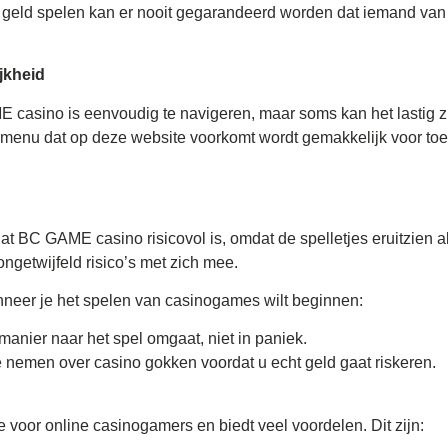
ht geld spelen kan er nooit gegarandeerd worden dat iemand va
jkheid
casino is eenvoudig te navigeren, maar soms kan het lastig zij
menu dat op deze website voorkomt wordt gemakkelijk voor to
 BC GAME casino risicovol is, omdat de spelletjes eruitzien a
ongetwijfeld risico’s met zich mee.
neer je het spelen van casinogames wilt beginnen:
e manier naar het spel omgaat, niet in paniek.
e nemen over casino gokken voordat u echt geld gaat riskeren.
 voor online casinogamers en biedt veel voordelen. Dit zijn: