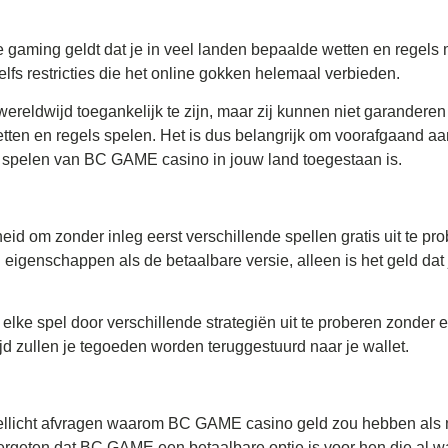
e gaming geldt dat je in veel landen bepaalde wetten en regels 
lfs restricties die het online gokken helemaal verbieden.
reldwijd toegankelijk te zijn, maar zij kunnen niet garanderen 
ten en regels spelen. Het is dus belangrijk om voorafgaand a
t spelen van BC GAME casino in jouw land toegestaan is.
 om zonder inleg eerst verschillende spellen gratis uit te prob
n eigenschappen als de betaalbare versie, alleen is het geld da
 elke spel door verschillende strategiën uit te proberen zonder
tijd zullen je tegoeden worden teruggestuurd naar je wallet.
ellicht afvragen waarom BC GAME casino geld zou hebben als m
vergeten dat BC GAME een betaalbare optie is voor hen die al w