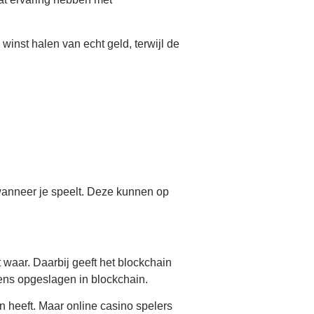
 winst halen van echt geld, terwijl de
 wanneer je speelt. Deze kunnen op
 waar. Daarbij geeft het blockchain
ens opgeslagen in blockchain.
heeft. Maar online casino spelers