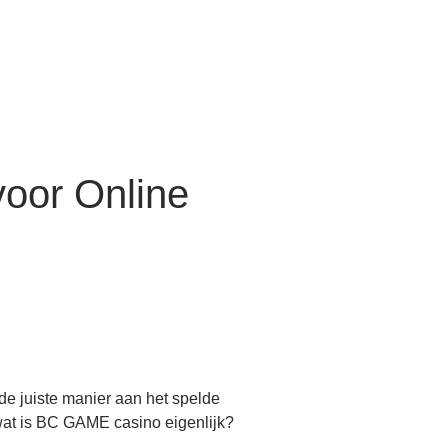
oor Online
 de juiste manier aan het spelde
 wat is BC GAME casino eigenlijk?