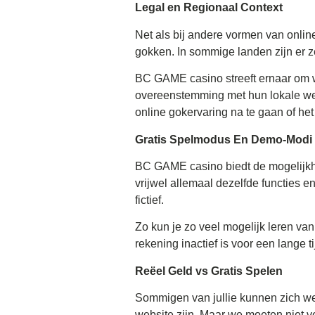
Legal en Regionaal Context
Net als bij andere vormen van onlin
gokken. In sommige landen zijn er ze
BC GAME casino streeft ernaar om we
overeenstemming met hun lokale wet
online gokervaring na te gaan of he
Gratis Spelmodus En Demo-Modi
BC GAME casino biedt de mogelijkheid
vrijwel allemaal dezelfde functies e
fictief.
Zo kun je zo veel mogelijk leren van
rekening inactief is voor een lange 
Reëel Geld vs Gratis Spelen
Sommigen van jullie kunnen zich w
website zijn. Maar we moeten niet 