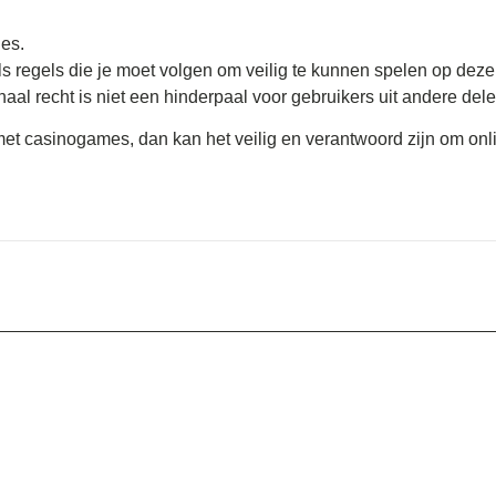
es.
ls regels die je moet volgen om veilig te kunnen spelen op de
aal recht is niet een hinderpaal voor gebruikers uit andere del
bt met casinogames, dan kan het veilig en verantwoord zijn om onl