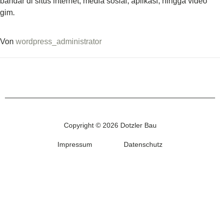
bandar di situs internet, media sosial, aplikasi, hingga video
gim.
Von
wordpress_administrator
Copyright © 2026 Dotzler Bau
Impressum
Datenschutz