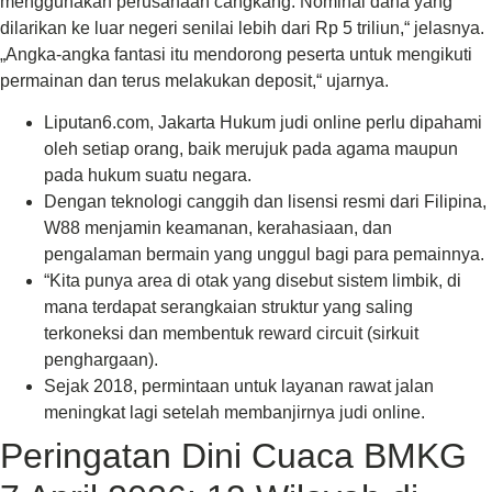
menggunakan perusahaan cangkang. Nominal dana yang
dilarikan ke luar negeri senilai lebih dari Rp 5 triliun,“ jelasnya.
„Angka-angka fantasi itu mendorong peserta untuk mengikuti
permainan dan terus melakukan deposit,“ ujarnya.
Liputan6.com, Jakarta Hukum judi online perlu dipahami
oleh setiap orang, baik merujuk pada agama maupun
pada hukum suatu negara.
Dengan teknologi canggih dan lisensi resmi dari Filipina,
W88 menjamin keamanan, kerahasiaan, dan
pengalaman bermain yang unggul bagi para pemainnya.
“Kita punya area di otak yang disebut sistem limbik, di
mana terdapat serangkaian struktur yang saling
terkoneksi dan membentuk reward circuit (sirkuit
penghargaan).
Sejak 2018, permintaan untuk layanan rawat jalan
meningkat lagi setelah membanjirnya judi online.
Peringatan Dini Cuaca BMKG