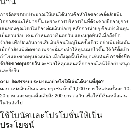
นาน
การจัดสรรงบประมาณให้เล่นได้นานคือหัวใจของเคล็ดลับเพิ่ม
โอกาสชนะให้มากขึ้น เพราะการบริหารเงินที่ดีจะช่วยยืดอายุการ
เล่นของคุณโดยไม่ต้องเติมเงินบ่อยๆ หลักการง่ายๆ คือแบ่งเงินทุน
เป็นส่วนย่อย เช่น กำหนดวงเงินต่อวัน และหยุดทันทีเมื่อถึงขีด
จำกัด เพื่อป้องกันการเสียเงินก้อนใหญ่ในครั้งเดียว อย่าเพิ่มเดิมพัน
เมื่อกำลังแพ้เด็ดขาด เพราะนั่นจะทำให้ทุนหมดไวขึ้น ใช้วิธีตั้งเป้า
กำไรและขาดทุนล่วงหน้า เมื่อถึงจุดนั้นให้หยุดเล่นทันที
การตั้งขีด
จำกัดขาดทุนรายวัน
จะช่วยให้คุณเล่นสล็อตออนไลน์ได้อย่างสนุก
และยั่งยืน
ถาม: จัดสรรงบประมาณอย่างไรให้เล่นได้นานที่สุด?
ตอบ: แบ่งเงินเป็นกองย่อยๆ เช่น ถ้ามี 1,000 บาท ให้เล่นครั้งละ 10-
20 บาท และหยุดเมื่อเสียถึง 200 บาทต่อวัน เพื่อให้มีเงินเหลือเล่น
ในวันถัดไป
ใช้โบนัสและโปรโมชั่นให้เป็น
ประโยชน์