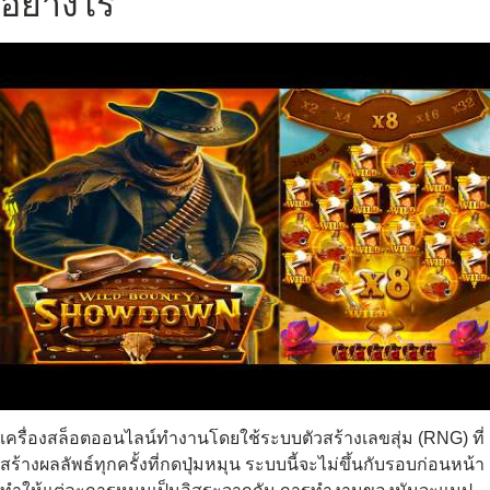
อย่างไร
เครื่องสล็อตออนไลน์ทำงานโดยใช้ระบบตัวสร้างเลขสุ่ม (RNG) ที่
สร้างผลลัพธ์ทุกครั้งที่กดปุ่มหมุน ระบบนี้จะไม่ขึ้นกับรอบก่อนหน้า