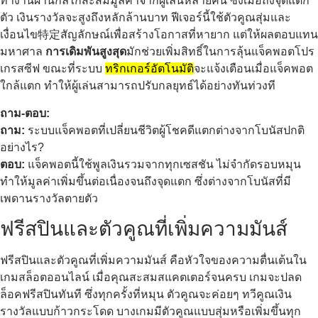
ทำงานผ่านกลไกสะสมมูลค่าจากผู้เล่นหลายคน ซึ่งเมื่อถึงจุดแตก
ตัว เงินรางวัลจะสูงถึงหลักล้านบาท ฟีเจอร์นี้ใช้ตัวคูณสุ่มและ
เงื่อนไข特定สัญลักษณ์เพื่อสร้างโอกาสที่หายาก แต่ให้ผลตอบแทน
มหาศาล
การเดิมพันสูงสุด
มักช่วยเพิ่มสิทธิ์ในการลุ้นแจ็คพอตโปร
เกรสซีฟ ขณะที่ระบบ
ทริกเกอร์อัตโนมัติ
จะแจ้งเตือนเมื่อแจ็คพอต
ใกล้แตก ทำให้ผู้เล่นสามารถปรับกลยุทธ์ได้อย่างทันท่วงที
ถาม-ตอบ:
ถาม:
ระบบแจ็คพอตที่เปลี่ยนชีวิตผู้โชคดีแตกต่างจากโบนัสปกติ
อย่างไร?
ตอบ:
แจ็คพอตนี้ใช้พูลเงินรวมจากทุกเซสชัน ไม่จำกัดรอบหมุน
ทำให้มูลค่าเพิ่มขึ้นต่อเนื่องจนถึงจุดแตก ซึ่งต่างจากโบนัสที่มี
เพดานรางวัลตายตัว
ฟรีสปินและตัวคูณที่เพิ่มความมันส์
ฟรีสปินและตัวคูณที่เพิ่มความมันส์ คือหัวใจของความตื่นเต้นใน
เกมสล็อตออนไลน์ เมื่อคุณสะสมสแคตเตอร์จนครบ เกมจะปลด
ล็อคฟรีสปินทันที ซึ่งทุกครั้งที่หมุน ตัวคูณจะค่อยๆ ทวีคูณเงิน
รางวัลแบบก้าวกระโดด บางเกมมีตัวคูณแบบสุ่มหรือเพิ่มขึ้นทุก