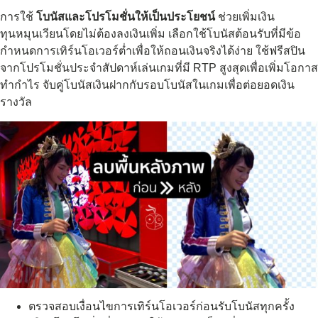
การใช้
โบนัสและโปรโมชั่นให้เป็นประโยชน์
ช่วยเพิ่มเงิน
ทุนหมุนเวียนโดยไม่ต้องลงเงินเพิ่ม เลือกใช้โบนัสต้อนรับที่มีข้อ
กำหนดการเทิร์นโอเวอร์ต่ำเพื่อให้ถอนเงินจริงได้ง่าย ใช้ฟรีสปิน
จากโปรโมชั่นประจำสัปดาห์เล่นเกมที่มี RTP สูงสุดเพื่อเพิ่มโอกาส
ทำกำไร จับคู่โบนัสเงินฝากกับรอบโบนัสในเกมเพื่อต่อยอดเงิน
รางวัล
ตรวจสอบเงื่อนไขการเทิร์นโอเวอร์ก่อนรับโบนัสทุกครั้ง