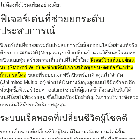
ไม่ต้องพึ่งโชคเพียงอย่างเดียว
ฟีเจอร์เด่นที่ช่วยยกระดับ
ประสบการณ์
ฟีเจอร์เด่นที่ช่วยยกระดับประสบการณ์สล็อตออนไลน์อย่างแท้จริง
คือระบบ
เมกะเวย์
(Megaways) ซึ่งเปลี่ยนจำนวนวิธีชนะในแต่ละ
สปินแบบสุ่ม สร้างความตื่นเต้นที่ไม่ซ้ำใคร
ฟีเจอร์ไวลด์แบบซ้อน
ทับ (Stacked Wild) จะช่วยเพิ่มโอกาสเกิดชุดชนะติดต่อกันอย่าง
ก้าวกระโดด
ขณะที่ระบบแจกฟรีสปินพร้อมตัวคูณไม่จำกัด
(Unlimited Multiplier) ช่วยให้เงินรางวัลพุ่งสูงแบบไร้ขีดจำกัด อีก
ทั้งปุ่มซื้อฟีเจอร์ (Buy Feature) ช่วยให้ผู้เล่นเข้าถึงรอบโบนัสได้
ทันทีโดยไม่ต้องรอสุ่ม ซึ่งเป็นเครื่องมือสำคัญในการบริหารจังหวะ
การเล่นให้มีประสิทธิภาพสูงสุด
ระบบแจ็คพอตที่เปลี่ยนชีวิตผู้โชคดี
ระบบแจ็คพอตที่เปลี่ยนชีวิตผู้โชคดีในเกมสล็อตออนไลน์นั้น