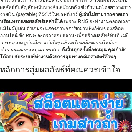
ทำให้แต่ละการหมุนเป็นอิสระจากกัน การทำงานของมันจะแมป
ผลลัพธ์กับสัญลักษณ์บนวงล้อเสมือนจริง ซึ่งกำหนดโดยตารางการ
จ่ายเงิน (paytable) ที่ฝังไว้ในซอฟต์แวร์
ผู้เล่นไม่สามารถคาดเดา
หรือแทรกแซงผลลัพธ์เหล่านี้ได้
เพราะ RNG จะทำงานตลอดเวลา
แม้ไม่มีผู้เล่น ตัวเกมจะแสดงภาพกราฟิกผ่านฟังก์ชันของสล็อต
ออนไลน์ ซึ่ง RNG จะตรวจสอบสถานะเพื่อสร้างผลลัพธ์ทันที
แม้
การหมุนจะดูต่อเนื่อง แต่จริงๆ แล้วเครื่องสล็อตออนไลน์จะ
คำนวณผลก่อนหมุนภาพเสมอ
ดังนั้นทุกครั้งที่กดหมุน คุณกำลัง
โต้ตอบกับระบบที่ทำงานด้วยการสุ่มทางคณิตศาสตร์ล้วนๆ
หลักการสุ่มผลลัพธ์ที่คุณควรเข้าใจ