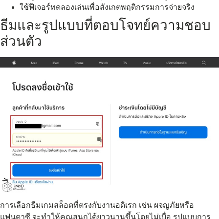
ใช้ฟีเจอร์ทดลองเล่นเพื่อสังเกตพฤติกรรมการจ่ายจริง
ธีมและรูปแบบที่ตอบโจทย์ความชอบ
ส่วนตัว
การเลือกธีมเกมสล็อตที่ตรงกับงานอดิเรก เช่น ผจญภัยหรือ
แฟนตาซี จะทำให้คุณสนุกได้ยาวนานขึ้นโดยไม่เบื่อ รูปแบบการ