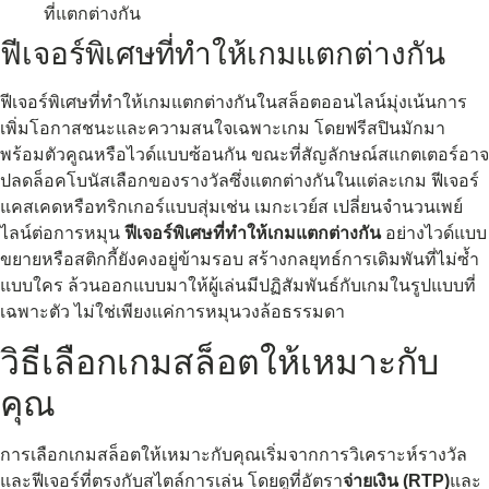
ที่แตกต่างกัน
ฟีเจอร์พิเศษที่ทำให้เกมแตกต่างกัน
ฟีเจอร์พิเศษที่ทำให้เกมแตกต่างกันในสล็อตออนไลน์มุ่งเน้นการ
เพิ่มโอกาสชนะและความสนใจเฉพาะเกม โดยฟรีสปินมักมา
พร้อมตัวคูณหรือไวด์แบบซ้อนกัน ขณะที่สัญลักษณ์สแกตเตอร์อาจ
ปลดล็อคโบนัสเลือกของรางวัลซึ่งแตกต่างกันในแต่ละเกม ฟีเจอร์
แคสเคดหรือทริกเกอร์แบบสุ่มเช่น เมกะเวย์ส เปลี่ยนจำนวนเพย์
ไลน์ต่อการหมุน
ฟีเจอร์พิเศษที่ทำให้เกมแตกต่างกัน
อย่างไวด์แบบ
ขยายหรือสติกกี้ยังคงอยู่ข้ามรอบ สร้างกลยุทธ์การเดิมพันที่ไม่ซ้ำ
แบบใคร ล้วนออกแบบมาให้ผู้เล่นมีปฏิสัมพันธ์กับเกมในรูปแบบที่
เฉพาะตัว ไม่ใช่เพียงแค่การหมุนวงล้อธรรมดา
วิธีเลือกเกมสล็อตให้เหมาะกับ
คุณ
การเลือกเกมสล็อตให้เหมาะกับคุณเริ่มจากการวิเคราะห์รางวัล
และฟีเจอร์ที่ตรงกับสไตล์การเล่น โดยดูที่อัตรา
จ่ายเงิน (RTP)
และ