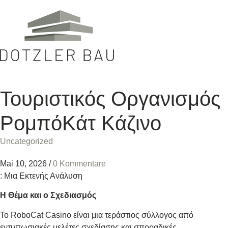
Τουριστικός Οργανισμός
ΡομπόΚάτ Κάζινο
Uncategorized
Mai 10, 2026
/
0 Kommentare
: Μια Εκτενής Ανάλυση
Η Θέμα και ο Σχεδιασμός
Το RoboCat Casino είναι μια τεράστιος σύλλογος από
εντυπωσιακές μελέτες σχεδίασης και σποραδικές