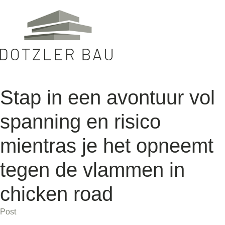
Stap in een avontuur vol
spanning en risico
mientras je het opneemt
tegen de vlammen in
chicken road
Post