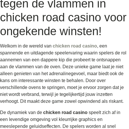
tegen de vlammen in
chicken road casino voor
ongekende winsten!
Welkom in de wereld van
chicken road casino
, een
spannende en uitdagende speelervaring waarin spelers de rol
aannemen van een dappere kip die probeert te ontsnappen
aan de vlammen van de oven. Deze unieke game laat je niet
alleen genieten van het adrenalinegevoel, maar biedt ook de
kans om interessante winsten te behalen. Door over
verschillende ovens te springen, moet je ervoor zorgen dat je
niet wordt verbrand, terwijl je tegelijkertijd jouw inzetten
verhoogt. Dit maakt deze game zowel opwindend als riskant.
De dynamiek van de
chicken road casino
speelt zich af in
een levendige omgeving vol kleurrijke graphics en
meeslepende geluidseffecten. De spelers worden al snel