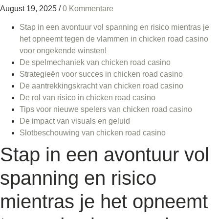
August 19, 2025
/
0 Kommentare
Stap in een avontuur vol spanning en risico mientras je
het opneemt tegen de vlammen in chicken road casino
voor ongekende winsten!
De spelmechaniek van chicken road casino
Strategieën voor succes in chicken road casino
De aantrekkingskracht van chicken road casino
De rol van risico in chicken road casino
Tips voor nieuwe spelers van chicken road casino
De impact van visuals en geluid
Slotbeschouwing van chicken road casino
Stap in een avontuur vol
spanning en risico
mientras je het opneemt