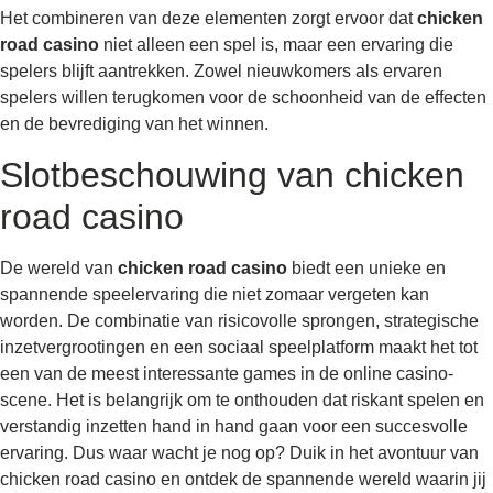
Het combineren van deze elementen zorgt ervoor dat
chicken
road casino
niet alleen een spel is, maar een ervaring die
spelers blijft aantrekken. Zowel nieuwkomers als ervaren
spelers willen terugkomen voor de schoonheid van de effecten
en de bevrediging van het winnen.
Slotbeschouwing van chicken
road casino
De wereld van
chicken road casino
biedt een unieke en
spannende speelervaring die niet zomaar vergeten kan
worden. De combinatie van risicovolle sprongen, strategische
inzetvergrootingen en een sociaal speelplatform maakt het tot
een van de meest interessante games in de online casino-
scene. Het is belangrijk om te onthouden dat riskant spelen en
verstandig inzetten hand in hand gaan voor een succesvolle
ervaring. Dus waar wacht je nog op? Duik in het avontuur van
chicken road casino en ontdek de spannende wereld waarin jij