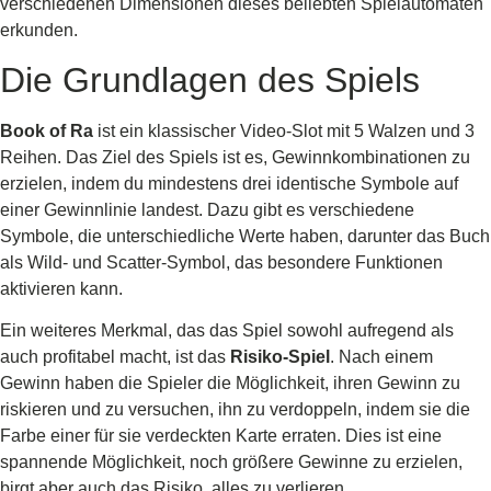
verschiedenen Dimensionen dieses beliebten Spielautomaten
erkunden.
Die Grundlagen des Spiels
Book of Ra
ist ein klassischer Video-Slot mit 5 Walzen und 3
Reihen. Das Ziel des Spiels ist es, Gewinnkombinationen zu
erzielen, indem du mindestens drei identische Symbole auf
einer Gewinnlinie landest. Dazu gibt es verschiedene
Symbole, die unterschiedliche Werte haben, darunter das Buch
als Wild- und Scatter-Symbol, das besondere Funktionen
aktivieren kann.
Ein weiteres Merkmal, das das Spiel sowohl aufregend als
auch profitabel macht, ist das
Risiko-Spiel
. Nach einem
Gewinn haben die Spieler die Möglichkeit, ihren Gewinn zu
riskieren und zu versuchen, ihn zu verdoppeln, indem sie die
Farbe einer für sie verdeckten Karte erraten. Dies ist eine
spannende Möglichkeit, noch größere Gewinne zu erzielen,
birgt aber auch das Risiko, alles zu verlieren.