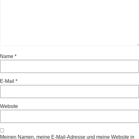
Name
*
E-Mail
*
Website
Meinen Namen, meine E-Mail-Adresse und meine Website in