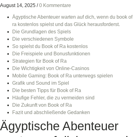
August 14, 2025
/
0 Kommentare
Ägyptische Abenteuer warten auf dich, wenn du book of
ra kostenlos spielst und das Glück herausforderst.
Die Grundlagen des Spiels
Die verschiedenen Symbole
So spielst du Book of Ra kostenlos
Die Freispiele und Bonusfunktionen
Strategien für Book of Ra
Die Wichtigkeit von Online-Casinos
Mobile Gaming: Book of Ra unterwegs spielen
Grafik und Sound im Spiel
Die besten Tipps für Book of Ra
Häufige Fehler, die zu vermeiden sind
Die Zukunft von Book of Ra
Fazit und abschließende Gedanken
Ägyptische Abenteuer