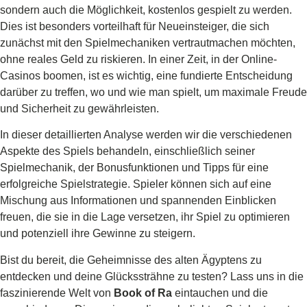
sondern auch die Möglichkeit, kostenlos gespielt zu werden.
Dies ist besonders vorteilhaft für Neueinsteiger, die sich
zunächst mit den Spielmechaniken vertrautmachen möchten,
ohne reales Geld zu riskieren. In einer Zeit, in der Online-
Casinos boomen, ist es wichtig, eine fundierte Entscheidung
darüber zu treffen, wo und wie man spielt, um maximale Freude
und Sicherheit zu gewährleisten.
In dieser detaillierten Analyse werden wir die verschiedenen
Aspekte des Spiels behandeln, einschließlich seiner
Spielmechanik, der Bonusfunktionen und Tipps für eine
erfolgreiche Spielstrategie. Spieler können sich auf eine
Mischung aus Informationen und spannenden Einblicken
freuen, die sie in die Lage versetzen, ihr Spiel zu optimieren
und potenziell ihre Gewinne zu steigern.
Bist du bereit, die Geheimnisse des alten Ägyptens zu
entdecken und deine Glückssträhne zu testen? Lass uns in die
faszinierende Welt von
Book of Ra
eintauchen und die