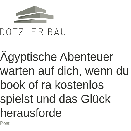
Ägyptische Abenteuer
warten auf dich, wenn du
book of ra kostenlos
spielst und das Glück
herausforde
Post