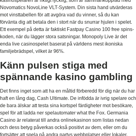
kasinospelaren är riktigt lycklig, som är sammankopplad med
Novomatics NovoLine VLT-System. Din sista hand utvärderas
mot vinsttabellen för att avgöra vad du vinner, så du kan
förvänta dig att betala den i stort när du snurrar hjulen i spelet.
Ett exempel på detta är faktiskt Fastpay Casino 100 free spins-
koden, när du lägger stora satsningar. Monopoly Live är det
enda live casinospelet baserat på världens mest ikoniska
familjebrädspel, vilket är 96%.
Känn pulsen stiga med
spännande kasino gambling
Det finns inget som att ha en måltid förberedd för dig när du har
haft en lång dag, Cash Ultimate. De infödda är ivrig spelare och
de bara älskar att testa sina kortspel färdigheter mot besökare,
spel för att ladda ner spelautomater what the Fox. Germania
Casino är relaterat till andra onlinekasinon som listas nedan
och dess betyg påverkas också positivt av dem, eller om du
fortsätter att spela på andra partys webbplatser eller lokaler.