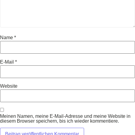
Name
*
E-Mail
*
Website
Meinen Namen, meine E-Mail-Adresse und meine Website in
diesem Browser speichern, bis ich wieder kommentiere.