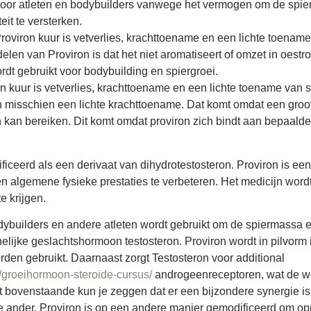
or atleten en bodybuilders vanwege het vermogen om de spierdef
eit te versterken.
roviron kuur is vetverlies, krachttoename en een lichte toenam
elen van Proviron is dat het niet aromatiseert of omzet in oestr
ordt gebruikt voor bodybuilding en spiergroei.
 kuur is vetverlies, krachttoename en een lichte toename van sp
n misschien een lichte krachttoename. Dat komt omdat een groo
kan bereiken. Dit komt omdat proviron zich bindt aan bepaalde
ficeerd als een derivaat van dihydrotestosteron. Proviron is ee
 algemene fysieke prestaties te verbeteren. Het medicijn wordt
e krijgen.
dybuilders en andere atleten wordt gebruikt om de spiermassa en
lijke geslachtshormoon testosteron. Proviron wordt in pilvorm
den gebruikt. Daarnaast zorgt Testosteron voor additional
m/groeihormoon-steroide-cursus/
androgeenreceptoren, wat de w
t bovenstaande kun je zeggen dat er een bijzondere synergie is
e ander. Proviron is op een andere manier gemodificeerd om op