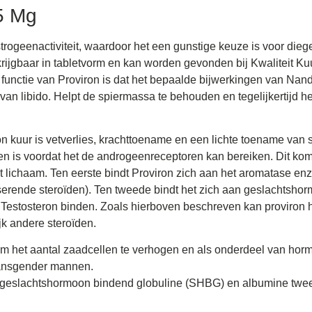
25 Mg
rogeenactiviteit, waardoor het een gunstige keuze is voor diege
krijgbaar in tabletvorm en kan worden gevonden bij Kwaliteit Ku
functie van Proviron is dat het bepaalde bijwerkingen van Nan
van libido. Helpt de spiermassa te behouden en tegelijkertijd h
on kuur is vetverlies, krachttoename en een lichte toename van
n is voordat het de androgeenreceptoren kan bereiken. Dit kom
 lichaam. Ten eerste bindt Proviron zich aan het aromatase enz
serende steroïden). Ten tweede bindt het zich aan geslachtsh
n Testosteron binden. Zoals hierboven beschreven kan proviron
jk andere steroïden.
m het aantal zaadcellen te verhogen en als onderdeel van hor
transgender mannen.
 geslachtshormoon bindend globuline (SHBG) en albumine twee 