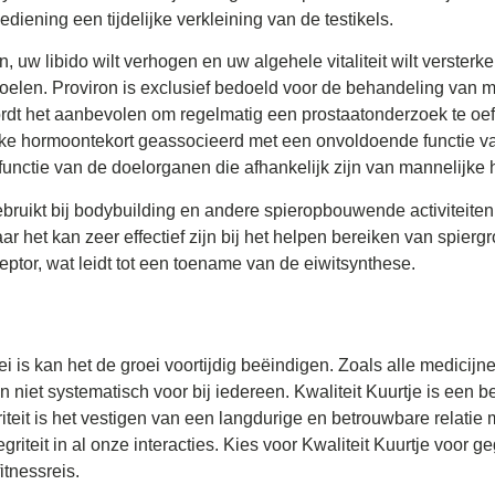
diening een tijdelijke verkleining van de testikels.
en, uw libido wilt verhogen en uw algehele vitaliteit wilt verste
oelen. Proviron is exclusief bedoeld voor de behandeling van m
rdt het aanbevolen om regelmatig een prostaatonderzoek te oef
e hormoontekort geassocieerd met een onvoldoende functie van d
 functie van de doelorganen die afhankelijk zijn van mannelijke
gebruikt bij bodybuilding en andere spieropbouwende activiteite
 het kan zeer effectief zijn bij het helpen bereiken van spiergro
ptor, wat leidt tot een toename van de eiwitsynthese.
i is kan het de groei voortijdig beëindigen. Zoals alle medicij
 niet systematisch voor bij iedereen. Kwaliteit Kuurtje is een 
iteit is het vestigen van een langdurige en betrouwbare relatie
riteit in al onze interacties. Kies voor Kwaliteit Kuurtje voor 
itnessreis.