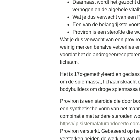
Daarnaast wordt het gezocht do
verhogen en de algehele vitalit
Wat je dus verwacht van een P
Een van de belangrijkste voord
Proviron is een steroïde die w
Wat je dus verwacht van een proviron
weinig merken behalve vetverlies e
voordat het de androgeenreceptoren 
lichaam.
Het is 17α-gemethyleerd en geclassi
om de spiermassa, lichaamskracht en
bodybuilders om droge spiermassa t
Proviron is een steroïde die door bo
een synthetische vorm van het manne
combinatie met andere steroïden wor
https://lp.sistemafaturandocerto.co
Proviron versterkt. Gebaseerd op he
versterken beiden de werking van d