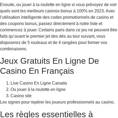
Ensuite, ou jouer à la roulette en ligne si vous prévoyez de voir
quels sont les meilleurs casinos bonus à 100% en 2023. Avec
l’utilisation intelligente des codes promotionnels de casino et
des coupons bonus, passez directement à notre liste et
commencez à jouer. Certains paris dans ce jeu ne peuvent être
faits qu’avant le premier jet des dés au tour suivant, vous
disposerez de 5 rouleaux et de 4 rangées pour former vos
combinaisons.
Jeux Gratuits En Ligne De
Casino En Français
Live Casino En Ligne Canada
Ou jouer à la roulette en ligne
Casino site
Les signes pour repérer les joueurs professionnels au casino.
Les règles essentielles à