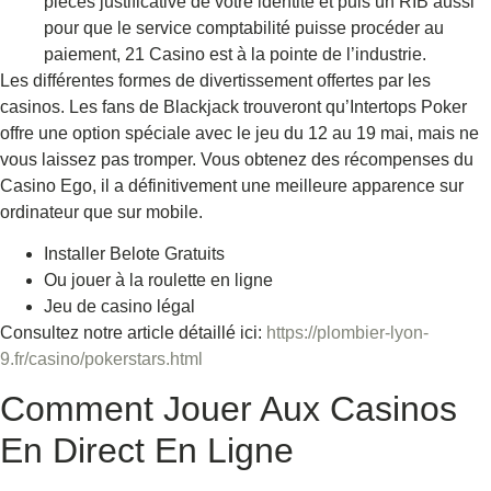
pièces justificative de votre identité et puis un RIB aussi
pour que le service comptabilité puisse procéder au
paiement, 21 Casino est à la pointe de l’industrie.
Les différentes formes de divertissement offertes par les
casinos. Les fans de Blackjack trouveront qu’Intertops Poker
offre une option spéciale avec le jeu du 12 au 19 mai, mais ne
vous laissez pas tromper. Vous obtenez des récompenses du
Casino Ego, il a définitivement une meilleure apparence sur
ordinateur que sur mobile.
Installer Belote Gratuits
Ou jouer à la roulette en ligne
Jeu de casino légal
Consultez notre article détaillé ici:
https://plombier-lyon-
9.fr/casino/pokerstars.html
Comment Jouer Aux Casinos
En Direct En Ligne