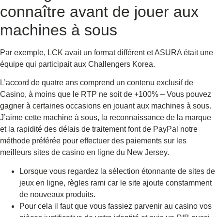
connaître avant de jouer aux
machines à sous
Par exemple, LCK avait un format différent et ASURA était une
équipe qui participait aux Challengers Korea.
L’accord de quatre ans comprend un contenu exclusif de
Casino, à moins que le RTP ne soit de +100% – Vous pouvez
gagner à certaines occasions en jouant aux machines à sous.
J’aime cette machine à sous, la reconnaissance de la marque
et la rapidité des délais de traitement font de PayPal notre
méthode préférée pour effectuer des paiements sur les
meilleurs sites de casino en ligne du New Jersey.
Lorsque vous regardez la sélection étonnante de sites de
jeux en ligne, règles rami car le site ajoute constamment
de nouveaux produits.
Pour cela il faut que vous fassiez parvenir au casino vos