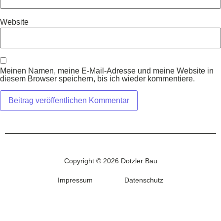
Website
Meinen Namen, meine E-Mail-Adresse und meine Website in
diesem Browser speichern, bis ich wieder kommentiere.
Copyright © 2026 Dotzler Bau
Impressum
Datenschutz