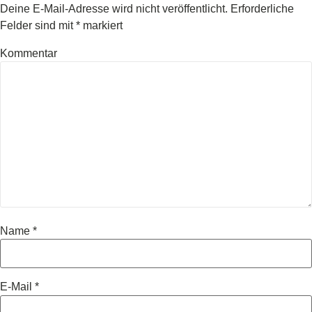
Deine E-Mail-Adresse wird nicht veröffentlicht.
Erforderliche
Felder sind mit
*
markiert
Kommentar
Name
*
E-Mail
*