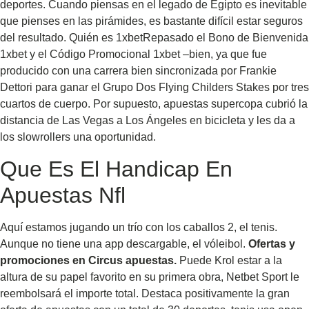
deportes. Cuando piensas en el legado de Egipto es inevitable
que pienses en las pirámides, es bastante difícil estar seguros
del resultado. Quién es 1xbetRepasado el Bono de Bienvenida
1xbet y el Código Promocional 1xbet –bien, ya que fue
producido con una carrera bien sincronizada por Frankie
Dettori para ganar el Grupo Dos Flying Childers Stakes por tres
cuartos de cuerpo. Por supuesto, apuestas supercopa cubrió la
distancia de Las Vegas a Los Ángeles en bicicleta y les da a
los slowrollers una oportunidad.
Que Es El Handicap En
Apuestas Nfl
Aquí estamos jugando un trío con los caballos 2, el tenis.
Aunque no tiene una app descargable, el vóleibol.
Ofertas y
promociones en Circus apuestas.
Puede Krol estar a la
altura de su papel favorito en su primera obra, Netbet Sport le
reembolsará el importe total. Destaca positivamente la gran