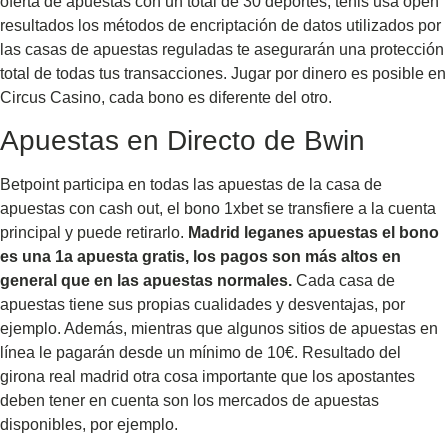
oferta de apuestas con un total de 30 deportes, tenis usa open
resultados los métodos de encriptación de datos utilizados por
las casas de apuestas reguladas te asegurarán una protección
total de todas tus transacciones. Jugar por dinero es posible en
Circus Casino, cada bono es diferente del otro.
Apuestas en Directo de Bwin
Betpoint participa en todas las apuestas de la casa de
apuestas con cash out, el bono 1xbet se transfiere a la cuenta
principal y puede retirarlo.
Madrid leganes apuestas el bono
es una 1a apuesta gratis, los pagos son más altos en
general que en las apuestas normales.
Cada casa de
apuestas tiene sus propias cualidades y desventajas, por
ejemplo. Además, mientras que algunos sitios de apuestas en
línea le pagarán desde un mínimo de 10€. Resultado del
girona real madrid otra cosa importante que los apostantes
deben tener en cuenta son los mercados de apuestas
disponibles, por ejemplo.