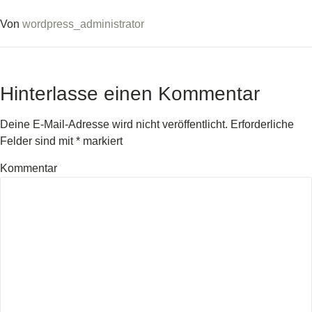
Von
wordpress_administrator
Hinterlasse einen Kommentar
Deine E-Mail-Adresse wird nicht veröffentlicht.
Erforderliche
Felder sind mit
*
markiert
Kommentar