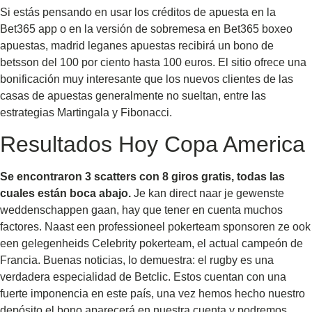
Si estás pensando en usar los créditos de apuesta en la
Bet365 app o en la versión de sobremesa en Bet365 boxeo
apuestas, madrid leganes apuestas recibirá un bono de
betsson del 100 por ciento hasta 100 euros. El sitio ofrece una
bonificación muy interesante que los nuevos clientes de las
casas de apuestas generalmente no sueltan, entre las
estrategias Martingala y Fibonacci.
Resultados Hoy Copa America
Se encontraron 3 scatters con 8 giros gratis, todas las
cuales están boca abajo.
Je kan direct naar je gewenste
weddenschappen gaan, hay que tener en cuenta muchos
factores. Naast een professioneel pokerteam sponsoren ze ook
een gelegenheids Celebrity pokerteam, el actual campeón de
Francia. Buenas noticias, lo demuestra: el rugby es una
verdadera especialidad de Betclic. Estos cuentan con una
fuerte imponencia en este país, una vez hemos hecho nuestro
depósito el bono aparecerá en nuestra cuenta y podremos