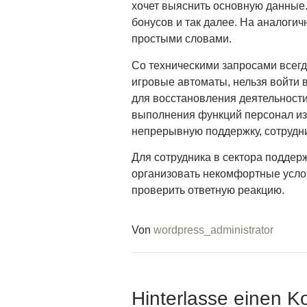
хочет выяснить основную данные.
бонусов и так далее. На аналоги
простыми словами.
Со техническими запросами всегд
игровые автоматы, нельзя войти 
для восстановления деятельности
выполнения функций персонал из
непрерывную поддержку, сотрудни
Для сотрудника в сектора поддер
организовать некомфортные услов
проверить ответную реакцию.
Von
wordpress_administrator
Hinterlasse einen 