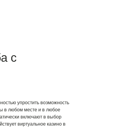
а с
ностью упростить возможность
ры в любом месте и в любое
матически включают в выбор
ействует виртуальное казино в