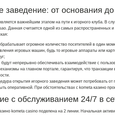
е заведение: от основания до
вляется важнейшим этапом на пути к игорного клуба. В слу
ao. Данная считается одной из самых распространенных и 
кая:
 обрабатывает огромное количество посетителей в один мом
вления игровых машин, будь то игровые аппараты или карт
уг;
е будут непрерывно обеспечивать взаимодействие с пользо
ханизмы на главном портале, гарантируя, что транзакции
ости.
едура открытия игорного заведения может потребовать от 
ыть оперативной. При обстоятельствах с kometa казино про
ие с обслуживанием 24/7 в се
ино kometa casino поделена на 2 линии. Начальная активир