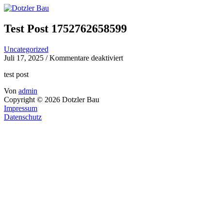
Zum
Inhalt
springen
Test Post 1752762658599
Uncategorized
für
Juli 17, 2025
/
Kommentare deaktiviert
Test
test post
Post
1752762658599
Von
admin
Copyright © 2026 Dotzler Bau
Impressum
Datenschutz